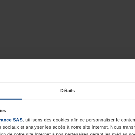
Détails
ies
rance SAS
, utilisons des cookies afin de personnaliser le cont
s sociaux et analyser les accès à notre site Internet. Nous tra
tion de notre site Internet à nos partenaires gérant les médias soc