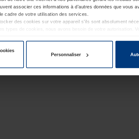
euvent associer ces informations à d’autres données que vous av
le cadre de votre utilisation des services.
cker des cookies sur votre appareil s’ils sont absolument néc
tres types de cookies, nous avons besoin de votre autorisation. 
à tout moment dans l’explication concernant les cookies sur la
de notre site Internet.
cookies
Personnaliser
Aut