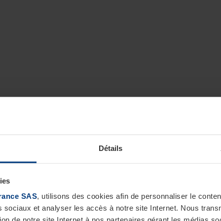
Détails
ies
rance SAS
, utilisons des cookies afin de personnaliser le cont
s sociaux et analyser les accès à notre site Internet. Nous tra
tion de notre site Internet à nos partenaires gérant les médias soc