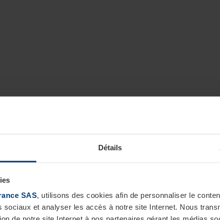
Détails
ies
rance SAS
, utilisons des cookies afin de personnaliser le cont
s sociaux et analyser les accès à notre site Internet. Nous tra
tion de notre site Internet à nos partenaires gérant les médias soc