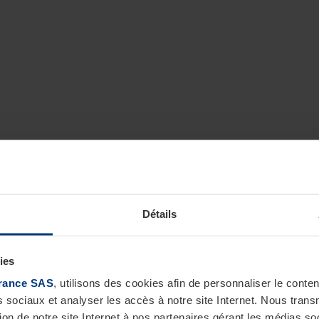
Détails
ies
rance SAS
, utilisons des cookies afin de personnaliser le cont
s sociaux et analyser les accès à notre site Internet. Nous tra
tion de notre site Internet à nos partenaires gérant les médias soc