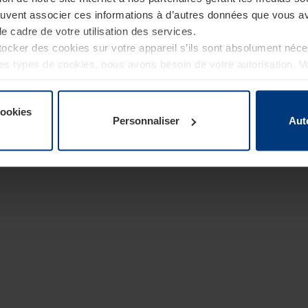
euvent associer ces informations à d’autres données que vous av
le cadre de votre utilisation des services.
cker des cookies sur votre appareil s’ils sont absolument néc
tres types de cookies, nous avons besoin de votre autorisation. 
à tout moment dans l’explication concernant les cookies sur la
de notre site Internet.
cookies
Personnaliser
Aut