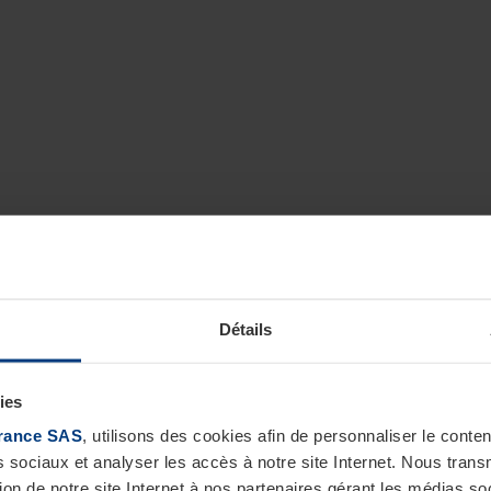
Détails
ies
rance SAS
, utilisons des cookies afin de personnaliser le cont
s sociaux et analyser les accès à notre site Internet. Nous tra
tion de notre site Internet à nos partenaires gérant les médias soc