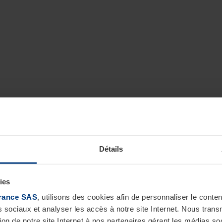
Détails
ies
rance SAS
, utilisons des cookies afin de personnaliser le cont
s sociaux et analyser les accès à notre site Internet. Nous tra
tion de notre site Internet à nos partenaires gérant les médias soc