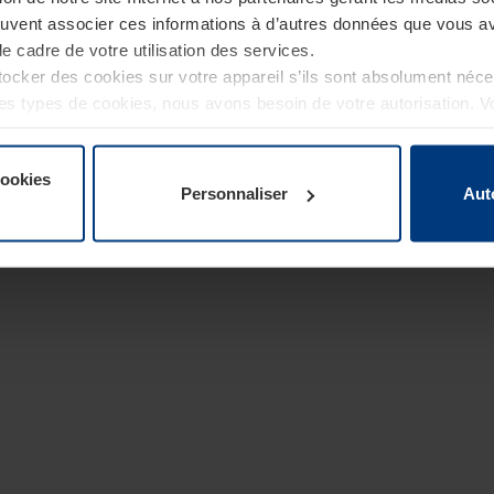
euvent associer ces informations à d’autres données que vous av
le cadre de votre utilisation des services.
cker des cookies sur votre appareil s’ils sont absolument néc
tres types de cookies, nous avons besoin de votre autorisation. 
à tout moment dans l’explication concernant les cookies sur la
de notre site Internet.
cookies
Personnaliser
Aut