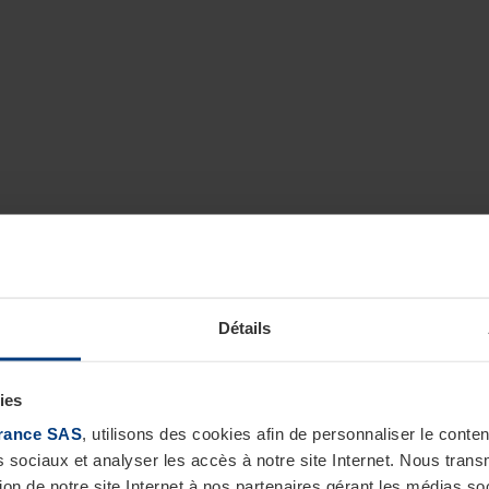
Détails
ies
rance SAS
, utilisons des cookies afin de personnaliser le cont
s sociaux et analyser les accès à notre site Internet. Nous tra
tion de notre site Internet à nos partenaires gérant les médias soc