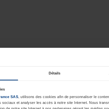
Détails
ies
rance SAS
, utilisons des cookies afin de personnaliser le cont
s sociaux et analyser les accès à notre site Internet. Nous tra
tion de notre site Internet à nos partenaires gérant les médias soc