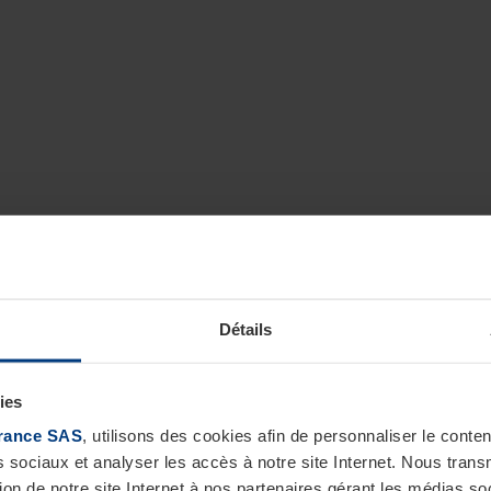
Détails
ies
rance SAS
, utilisons des cookies afin de personnaliser le cont
s sociaux et analyser les accès à notre site Internet. Nous tra
tion de notre site Internet à nos partenaires gérant les médias soc