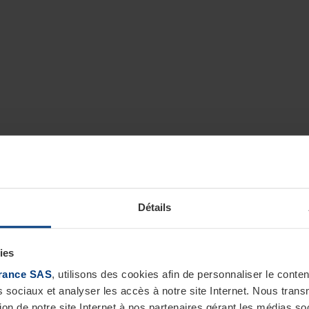
Détails
ies
rance SAS
, utilisons des cookies afin de personnaliser le cont
s sociaux et analyser les accès à notre site Internet. Nous tra
tion de notre site Internet à nos partenaires gérant les médias soc