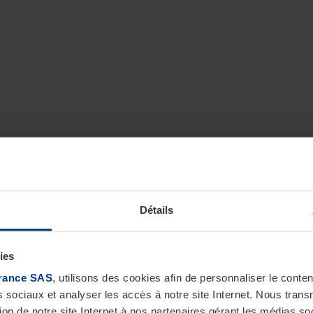
Détails
ies
rance SAS
, utilisons des cookies afin de personnaliser le cont
s sociaux et analyser les accès à notre site Internet. Nous tra
tion de notre site Internet à nos partenaires gérant les médias soc