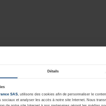
Détails
ies
rance SAS
, utilisons des cookies afin de personnaliser le cont
s sociaux et analyser les accès à notre site Internet. Nous tra
tion de notre site Internet à nos partenaires gérant les médias soc