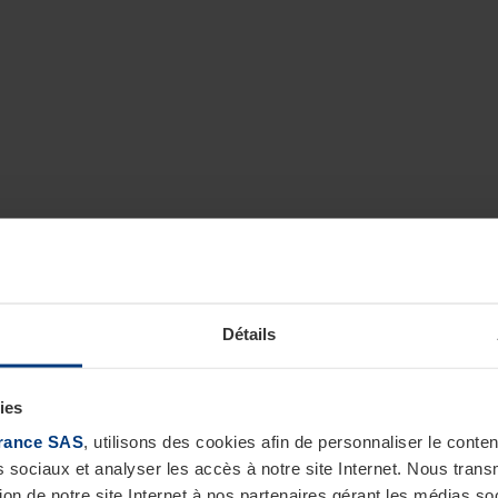
Détails
ies
rance SAS
, utilisons des cookies afin de personnaliser le cont
s sociaux et analyser les accès à notre site Internet. Nous tra
tion de notre site Internet à nos partenaires gérant les médias soc