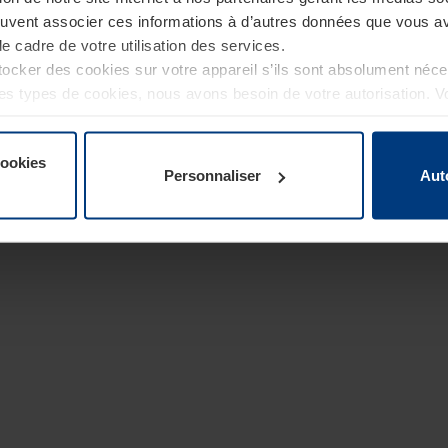
euvent associer ces informations à d’autres données que vous av
le cadre de votre utilisation des services.
cker des cookies sur votre appareil s’ils sont absolument néc
tres types de cookies, nous avons besoin de votre autorisation. 
à tout moment dans l’explication concernant les cookies sur la
de notre site Internet.
cookies
Personnaliser
Aut