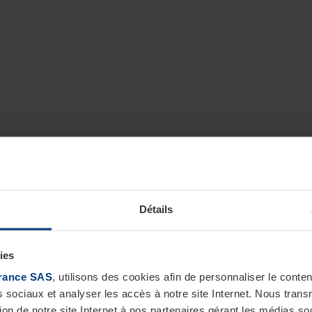
Détails
ies
rance SAS
, utilisons des cookies afin de personnaliser le cont
s sociaux et analyser les accès à notre site Internet. Nous tra
tion de notre site Internet à nos partenaires gérant les médias soc