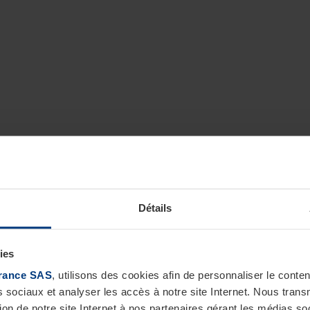
Détails
ies
rance SAS
, utilisons des cookies afin de personnaliser le cont
s sociaux et analyser les accès à notre site Internet. Nous tra
tion de notre site Internet à nos partenaires gérant les médias soc