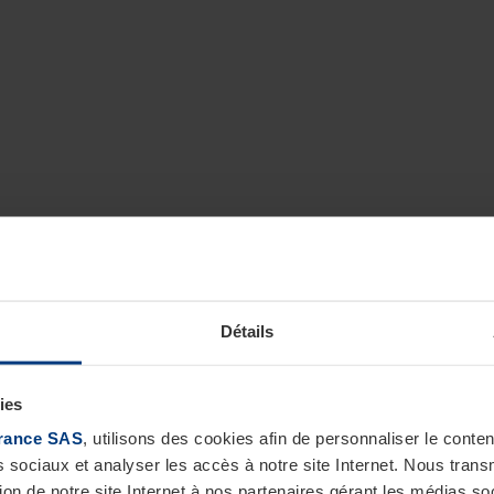
Détails
ies
rance SAS
, utilisons des cookies afin de personnaliser le cont
s sociaux et analyser les accès à notre site Internet. Nous tra
tion de notre site Internet à nos partenaires gérant les médias soc