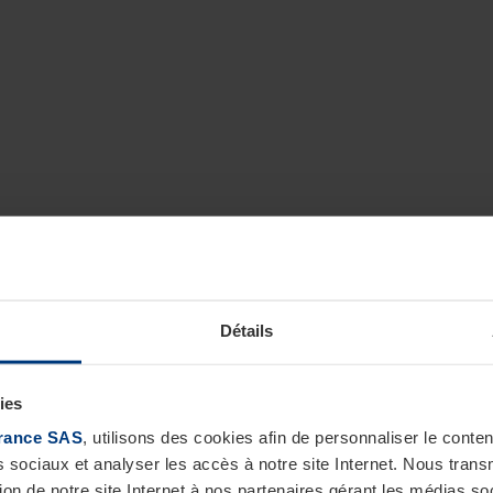
Détails
ies
rance SAS
, utilisons des cookies afin de personnaliser le cont
s sociaux et analyser les accès à notre site Internet. Nous tra
tion de notre site Internet à nos partenaires gérant les médias soc