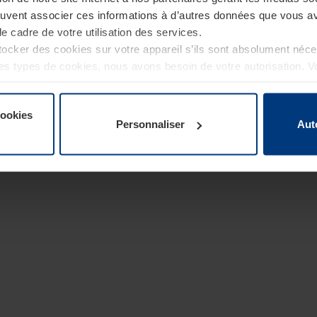
euvent associer ces informations à d’autres données que vous av
le cadre de votre utilisation des services.
cker des cookies sur votre appareil s’ils sont absolument néc
tres types de cookies, nous avons besoin de votre autorisation. 
à tout moment dans l’explication concernant les cookies sur la
de notre site Internet.
cookies
Personnaliser
Aut