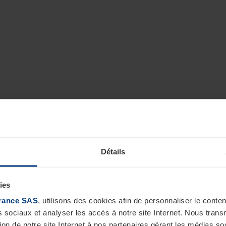
Détails
ies
rance SAS
, utilisons des cookies afin de personnaliser le cont
s sociaux et analyser les accès à notre site Internet. Nous tra
tion de notre site Internet à nos partenaires gérant les médias soc