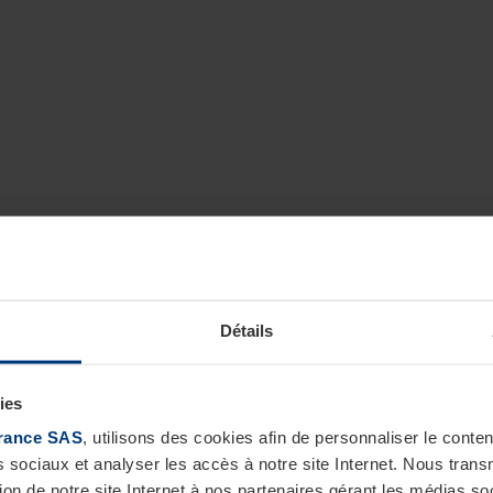
Détails
ies
rance SAS
, utilisons des cookies afin de personnaliser le cont
s sociaux et analyser les accès à notre site Internet. Nous tra
tion de notre site Internet à nos partenaires gérant les médias soc