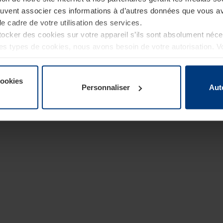
euvent associer ces informations à d’autres données que vous av
le cadre de votre utilisation des services.
cker des cookies sur votre appareil s’ils sont absolument néc
tres types de cookies, nous avons besoin de votre autorisation. 
à tout moment dans l’explication concernant les cookies sur la
de notre site Internet.
cookies
Personnaliser
Aut