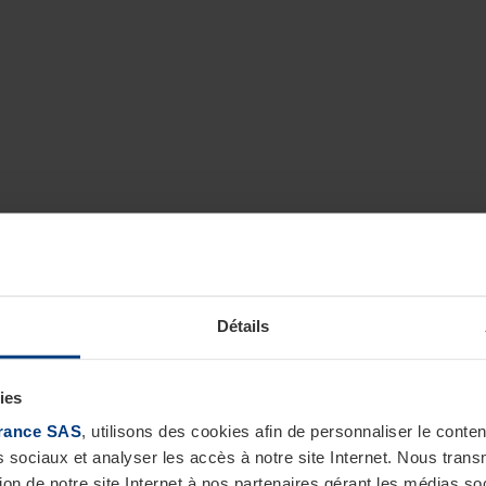
Détails
ies
rance SAS
, utilisons des cookies afin de personnaliser le cont
s sociaux et analyser les accès à notre site Internet. Nous tra
tion de notre site Internet à nos partenaires gérant les médias soc