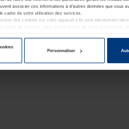
euvent associer ces informations à d’autres données que vous av
le cadre de votre utilisation des services.
cker des cookies sur votre appareil s’ils sont absolument néc
tres types de cookies, nous avons besoin de votre autorisation. 
à tout moment dans l’explication concernant les cookies sur la
de notre site Internet.
cookies
Personnaliser
Aut